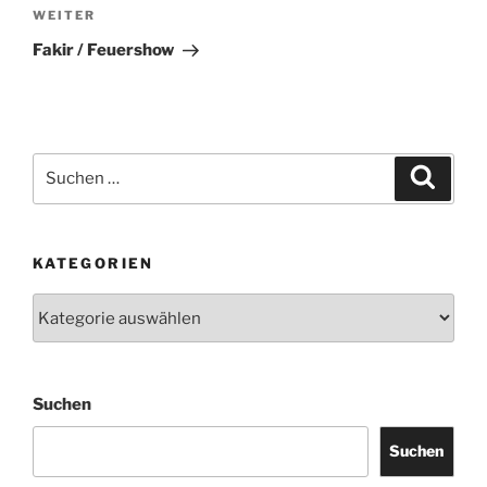
WEITER
Nächster
Beitrag
Fakir / Feuershow
Suchen
Suche
nach:
KATEGORIEN
Kategorien
Suchen
Suchen