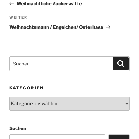
Beitrag
Weihnachtliche Zuckerwatte
WEITER
Nächster
Beitrag
Weihnachtsmann / Engelchen/ Osterhase
Suchen
Suche
nach:
KATEGORIEN
Kategorien
Suchen