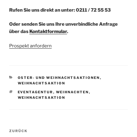
Rufen Sie uns direkt an unter: 0211 / 72 55 53
Oder senden Sie uns Ihre unverbindliche Anfrage
über das
Kontaktformular
.
Prospekt anfordern
KATEGORIEN
OSTER- UND WEIHNACHTSAKTIONEN
,
WEIHNACHTSAKTION
SCHLAGWÖRTER
EVENTAGENTUR
,
WEIHNACHTEN
,
WEIHNACHTSAKTION
Beitragsnavigation
ZURÜCK
Vorheriger