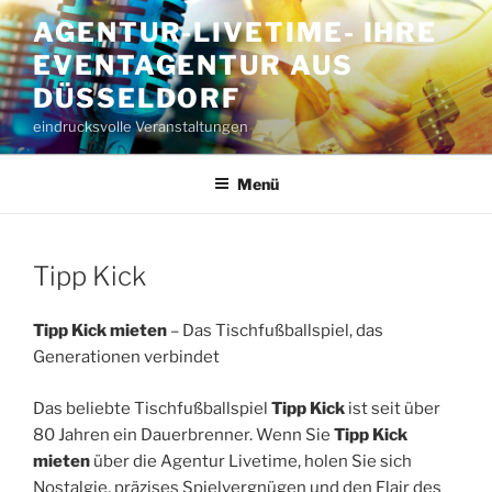
Zum
AGENTUR-LIVETIME- IHRE
Inhalt
EVENTAGENTUR AUS
springen
DÜSSELDORF
eindrucksvolle Veranstaltungen
Menü
Tipp Kick
Tipp Kick mieten
– Das Tischfußballspiel, das
Generationen verbindet
Das beliebte Tischfußballspiel
Tipp Kick
ist seit über
80 Jahren ein Dauerbrenner. Wenn Sie
Tipp Kick
mieten
über die Agentur Livetime, holen Sie sich
Nostalgie, präzises Spielvergnügen und den Flair des