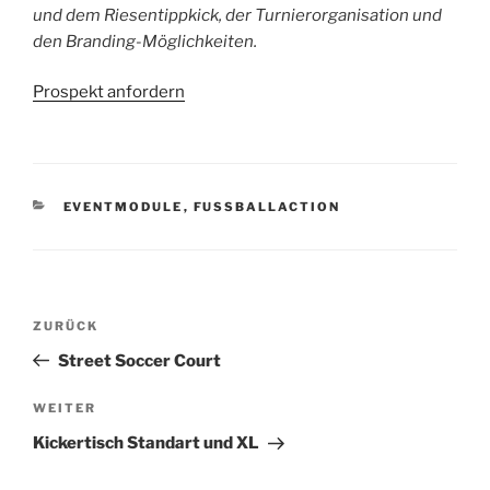
und dem Riesentippkick, der Turnierorganisation und
den Branding-Möglichkeiten.
Prospekt anfordern
KATEGORIEN
EVENTMODULE
,
FUSSBALLACTION
Beitragsnavigation
ZURÜCK
Vorheriger
Beitrag
Street Soccer Court
WEITER
Nächster
Beitrag
Kickertisch Standart und XL