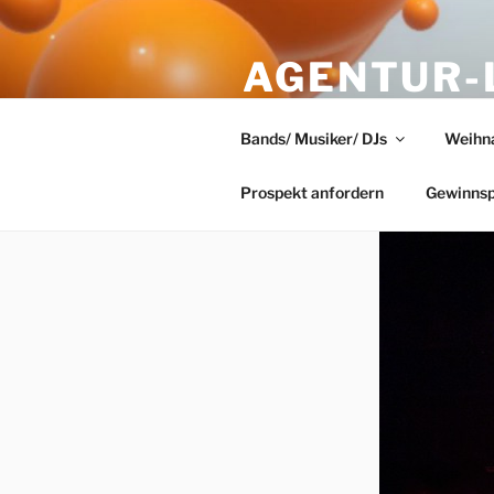
Zum
Inhalt
AGENTUR-
springen
AUS DÜSS
Bands/ Musiker/ DJs
Weihn
eindrucksvolle Veranstaltunge
Prospekt anfordern
Gewinnsp