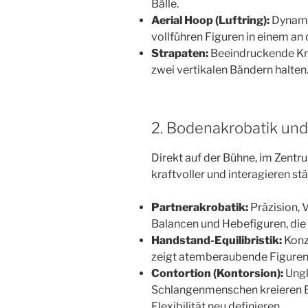
Bälle.
Aerial Hoop (Luftring):
Dynami
vollführen Figuren in einem an
Strapaten:
Beeindruckende Kraf
zwei vertikalen Bändern halten
2. Bodenakrobatik un
Direkt auf der Bühne, im Zentr
kraftvoller und interagieren s
Partnerakrobatik:
Präzision, 
Balancen und Hebefiguren, die
Handstand-Equilibristik:
Konz
zeigt atemberaubende Figuren 
Contortion (Kontorsion):
Ungl
Schlangenmenschen kreieren Bi
Flexibilität neu definieren.