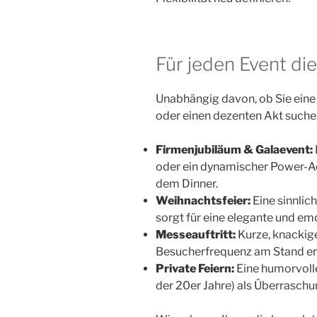
Für jeden Event di
Unabhängig davon, ob Sie eine
oder einen dezenten Akt suche
Firmenjubiläum & Galaevent:
oder ein dynamischer Power-A
dem Dinner.
Weihnachtsfeier:
Eine sinnlic
sorgt für eine elegante und em
Messeauftritt:
Kurze, knackige
Besucherfrequenz am Stand erh
Private Feiern:
Eine humorvolle 
der 20er Jahre) als Überraschun