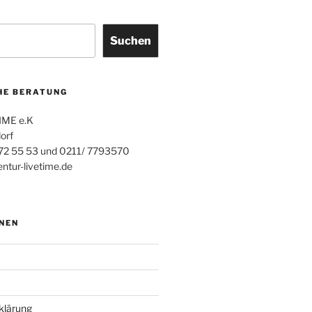
Suchen
HE BERATUNG
IME e.K
orf
 72 55 53 und 0211/ 7793570
ntur-livetime.de
NEN
klärung