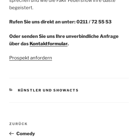
sprechen und wie die Fakir Feuershow Ihre Gäste
begeistert.
Rufen Sie uns direkt an unter: 0211 / 72 55 53
Oder senden Sie uns Ihre unverbindliche Anfrage
über das
Kontaktformular
.
Prospekt anfordern
KATEGORIEN
KÜNSTLER UND SHOWACTS
Beitragsnavigation
ZURÜCK
Vorheriger
Beitrag
Comedy