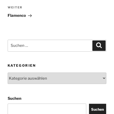
WEITER
Nächster
Beitrag
Flamenco
Suchen
Suche
nach:
KATEGORIEN
Kategorien
Suchen
Suchen