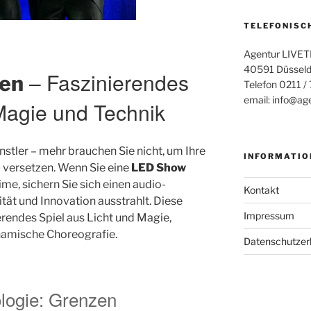
TELEFONISC
Agentur LIVET
40591 Düsseld
– Faszinierendes
en
Telefon 0211 /
email: info@age
 Magie und Technik
stler – mehr brauchen Sie nicht, um Ihre
INFORMATIO
u versetzen. Wenn Sie eine
LED Show
me, sichern Sie sich einen audio-
Kontakt
tät und Innovation ausstrahlt. Diese
Impressum
erendes Spiel aus Licht und Magie,
ynamische Choreografie.
Datenschutzer
ologie: Grenzen