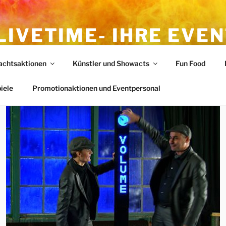
LIVETIME- IHRE EVE
ELDORF
achtsaktionen
Künstler und Showacts
Fun Food
n
iele
Promotionaktionen und Eventpersonal