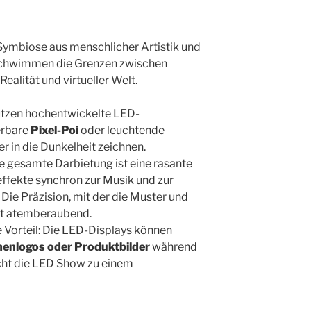
 Symbiose aus menschlicher Artistik und
schwimmen die Grenzen zwischen
alität und virtueller Welt.
utzen hochentwickelte LED-
erbare
Pixel-Poi
oder leuchtende
er in die Dunkelheit zeichnen.
e gesamte Darbietung ist eine rasante
effekte synchron zur Musik und zur
Die Präzision, mit der die Muster und
st atemberaubend.
 Vorteil: Die LED-Displays können
rmenlogos oder Produktbilder
während
cht die LED Show zu einem