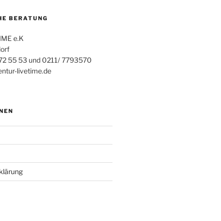
HE BERATUNG
IME e.K
orf
 72 55 53 und 0211/ 7793570
ntur-livetime.de
NEN
klärung