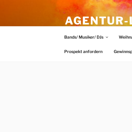
Zum
Inhalt
AGENTUR-
springen
AUS DÜSS
Bands/ Musiker/ DJs
Weihn
eindrucksvolle Veranstaltunge
Prospekt anfordern
Gewinnsp