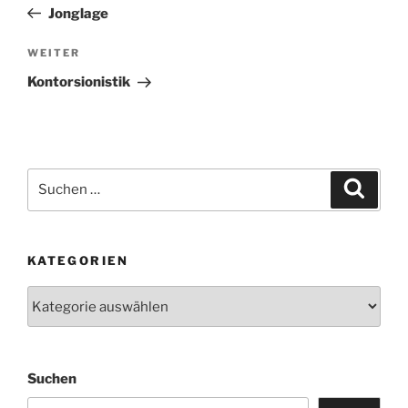
Beitrag
Jonglage
WEITER
Nächster
Beitrag
Kontorsionistik
Suchen
Suche
nach:
KATEGORIEN
Kategorien
Suchen