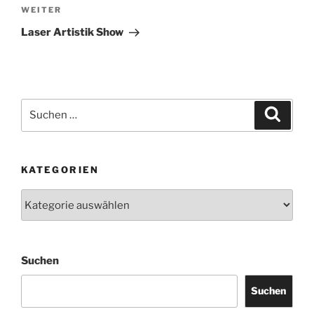
WEITER
Nächster
Beitrag
Laser Artistik Show
Suchen
Suche
nach:
KATEGORIEN
Kategorien
Suchen
Suchen