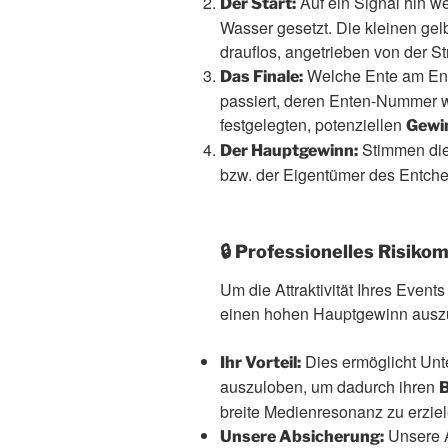
Auf ein Signal hin we
Der Start:
Wasser gesetzt. Die kleinen g
drauflos, angetrieben von der S
Welche Ente am Ende
Das Finale:
passiert, deren Enten-Nummer wi
festgelegten, potenziellen
Gewi
Stimmen die
Der Hauptgewinn:
bzw. der Eigentümer des Entch
🔒 Professionelles Risik
Um die Attraktivität Ihres Event
einen hohen Hauptgewinn ausz
Dies ermöglicht Unt
Ihr Vorteil:
auszuloben, um dadurch ihren
B
breite Medienresonanz zu erziel
Unsere A
Unsere Absicherung: