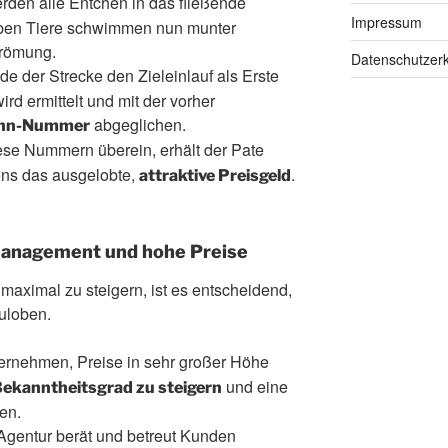
rden alle Entchen in das fließende
Impressum
elben Tiere schwimmen nun munter
trömung.
Datenschutzerk
 der Strecke den Zieleinlauf als Erste
rd ermittelt und mit der vorher
abgeglichen.
nn-Nummer
se Nummern überein, erhält der Pate
ens das ausgelobte,
.
attraktive Preisgeld
omanagement und hohe Preise
s maximal zu steigern, ist es entscheidend,
uloben.
ernehmen, Preise in sehr großer Höhe
und eine
ekanntheitsgrad zu steigern
en.
gentur berät und betreut Kunden