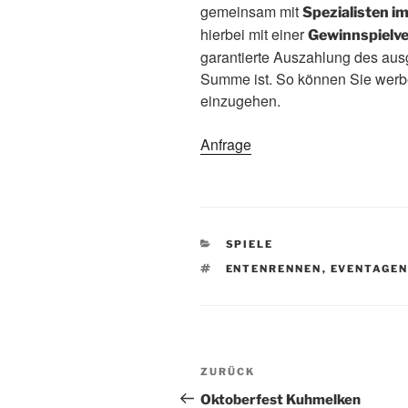
gemeinsam mit
Spezialisten 
hierbei mit einer
Gewinnspielv
garantierte Auszahlung des ausg
Summe ist. So können Sie werbe
einzugehen.
Anfrage
KATEGORIEN
SPIELE
SCHLAGWÖRTER
ENTENRENNEN
,
EVENTAGE
Beitragsnavigation
ZURÜCK
Vorheriger
Beitrag
Oktoberfest Kuhmelken