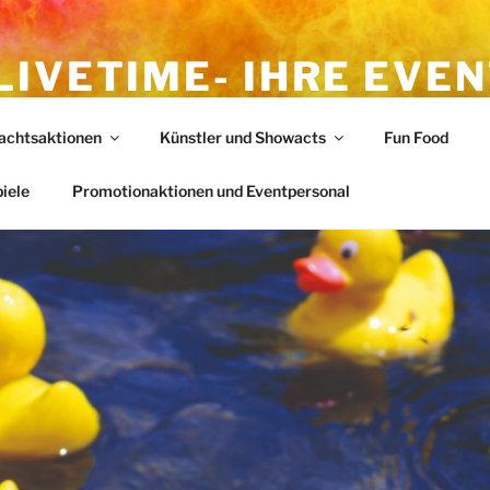
LIVETIME- IHRE EVE
ELDORF
achtsaktionen
Künstler und Showacts
Fun Food
iele
Promotionaktionen und Eventpersonal