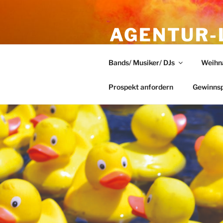
Zum
Inhalt
springen
AGENTUR-
AUS DÜSS
Bands/ Musiker/ DJs
Weihn
eindrucksvolle Veranstaltungen
Prospekt anfordern
Gewinnsp