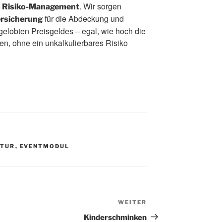
. Wir sorgen
im Risiko-Management
für die Abdeckung und
ersicherung
elobten Preisgeldes – egal, wie hoch die
n, ohne ein unkalkulierbares Risiko
NTUR
,
EVENTMODUL
WEITER
Nächster
Beitrag
Kinderschminken