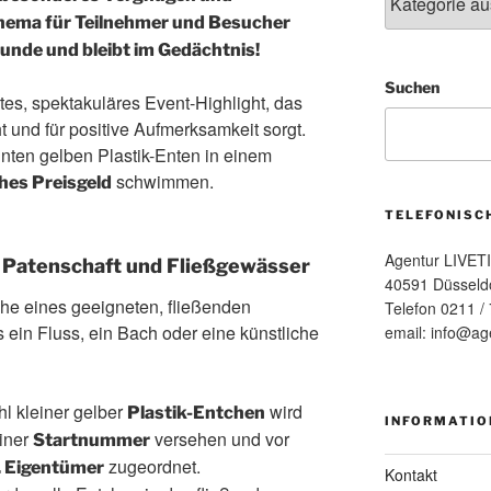
hema für Teilnehmer und Besucher
 Munde und bleibt im Gedächtnis!
Suchen
es, spektakuläres Event-Highlight, das
nd für positive Aufmerksamkeit sorgt.
ten gelben Plastik-Enten in einem
schwimmen.
hes Preisgeld
TELEFONISC
Agentur LIVET
, Patenschaft und Fließgewässer
40591 Düsseld
he eines geeigneten, fließenden
Telefon 0211 /
 ein Fluss, ein Bach oder eine künstliche
email: info@age
l kleiner gelber
wird
Plastik-Entchen
INFORMATIO
einer
versehen und vor
Startnummer
zugeordnet.
. Eigentümer
Kontakt