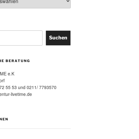
Suchen
HE BERATUNG
IME e.K
orf
 72 55 53 und 0211/ 7793570
ntur-livetime.de
NEN