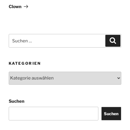
Beitrag
Clown
Suchen
Suche
nach:
KATEGORIEN
Kategorien
Suchen
Suchen